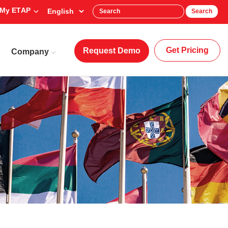
My ETAP
Search
Get Pricing
Request Demo
Company