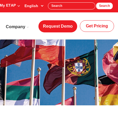
My ETAP
Search
Get Pricing
Request Demo
Company