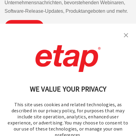
Unternehmensnachrichten, bevorstehenden Webinaren,
Software-Release-Updates, Produktangeboten und mehr.
Abonnieren
Kontakt aufnehmen.
|
Nutzungsbedingungen
|
Datenschutzrichtlinie
|
Sitemap
WE VALUE YOUR PRIVACY
This site uses cookies and related technologies, as
described in our privacy policy, for purposes that may
include site operation, analytics, enhanced user
experience, or advertising. You may choose to consent to
© 2016–2026 Operation Technology, Inc.
our use of these technologies, or manage your own
preferences.
Alle Rechte vorbehalten.