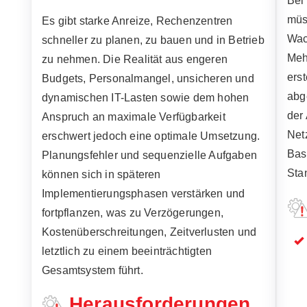
Bei
müs
Es gibt starke Anreize, Rechenzentren
Wac
schneller zu planen, zu bauen und in Betrieb
Meh
zu nehmen. Die Realität aus engeren
erst
Budgets, Personalmangel, unsicheren und
abg
dynamischen IT-Lasten sowie dem hohen
der
Anspruch an maximale Verfügbarkeit
Net
erschwert jedoch eine optimale Umsetzung.
Bas
Planungsfehler und sequenzielle Aufgaben
Sta
können sich in späteren
Implementierungsphasen verstärken und
fortpflanzen, was zu Verzögerungen,
Kostenüberschreitungen, Zeitverlusten und
letztlich zu einem beeinträchtigten
Gesamtsystem führt.
Herausforderungen