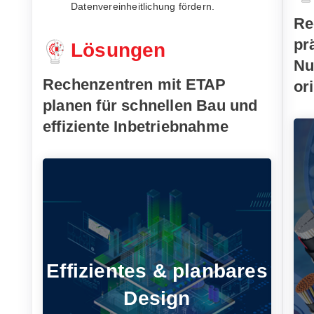
Datenvereinheitlichung fördern.
Re
pr
Lösungen
Nu
Rechenzentren mit ETAP
or
planen für schnellen Bau und
effiziente Inbetriebnahme
Vorlagen ermöglichen die Nutzung von
Referenzdesigns und machen die
Planung von Rechenzentren effizienter
und planbarer.
Effizientes & planbares
Design
Konnektivitätsprüfungen mit