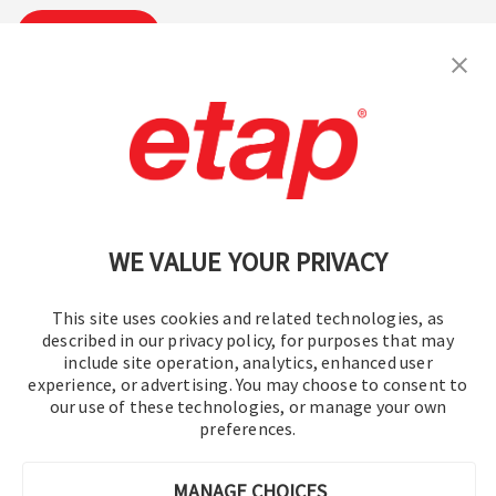
Abonnieren
Kontakt aufnehmen.
|
Nutzungsbedingungen
|
Datenschutzrichtlinie
|
Sitemap
WE VALUE YOUR PRIVACY
This site uses cookies and related technologies, as
described in our privacy policy, for purposes that may
include site operation, analytics, enhanced user
experience, or advertising. You may choose to consent to
© 2016–2026 Operation Technology, Inc.
our use of these technologies, or manage your own
preferences.
Alle Rechte vorbehalten.
MANAGE CHOICES