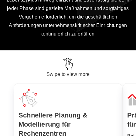
jeder Phase sind gezielte Maßnahmen und sorgfältiges
Vorgehen erforderlich, um die geschäftlichen
Anforderungen unternehmenskritischer Einrichtungen
kontinuierlich zu erfüllen.
Swipe to view more
Schnellere Planung &
Pr
Modellierung für
fü
Rechenzentren