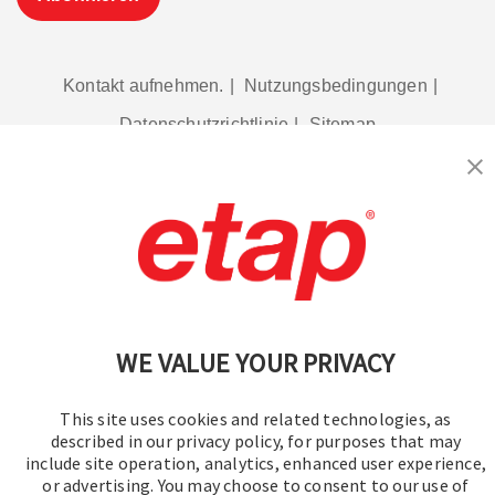
Kontakt aufnehmen.
|
Nutzungsbedingungen
|
Datenschutzrichtlinie
|
Sitemap
WE VALUE YOUR PRIVACY
© 2016–2026 Operation Technology, Inc.
Alle Rechte vorbehalten.
This site uses cookies and related technologies, as
described in our privacy policy, for purposes that may
include site operation, analytics, enhanced user experience,
or advertising. You may choose to consent to our use of