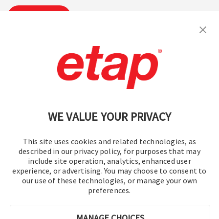
Abonnieren
Kontakt aufnehmen.
|
Nutzungsbedingungen
|
Datenschutzrichtlinie
|
Sitemap
WE VALUE YOUR PRIVACY
This site uses cookies and related technologies, as
described in our privacy policy, for purposes that may
include site operation, analytics, enhanced user
experience, or advertising. You may choose to consent to
© 2016–2026 Operation Technology, Inc.
our use of these technologies, or manage your own
preferences.
Alle Rechte vorbehalten.
MANAGE CHOICES