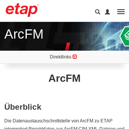
Tog
ArcFM
Direktlinks
ArcFM
Überblick
Die Datenaustauschschnittstelle von ArcFM zu ETAP
interpretiert Projektdaten aus ArcFM CIM-XML-Dateien und