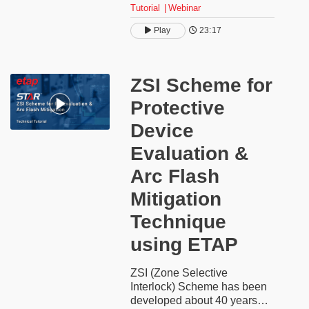
Tutorial
Webinar
the ZSI scheme for different
types of faults. The ZSI
Play
23:17
capabilities empower
engineers and professionals
like you to take control of
electrical power system
ZSI Scheme for
protection and analysis,
Protective
enhance safety, minimize
equipment damage, and
Device
validate arc flash mitigation
techniques and scenarios.
Evaluation &
Arc Flash
Mitigation
Technique
using ETAP
ZSI (Zone Selective
Interlock) Scheme has been
developed about 40 years