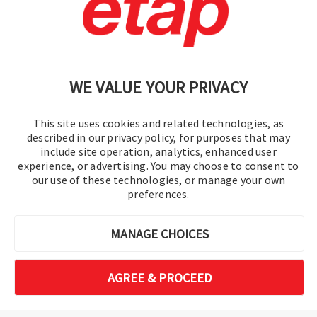
Kontakt aufnehmen.
|
Nutzungsbedingungen
|
Datenschutzrichtlinie
|
Sitemap
WE VALUE YOUR PRIVACY
This site uses cookies and related technologies, as
described in our privacy policy, for purposes that may
include site operation, analytics, enhanced user
experience, or advertising. You may choose to consent to
© 2016–2026 Operation Technology, Inc.
our use of these technologies, or manage your own
preferences.
Alle Rechte vorbehalten.
MANAGE CHOICES
AGREE & PROCEED