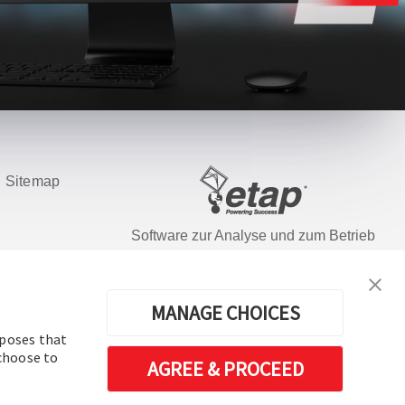
|
Sitemap
Software zur Analyse und zum Betrieb
elektrischer Energiesysteme
n.
MANAGE CHOICES
rposes that
 choose to
AGREE & PROCEED