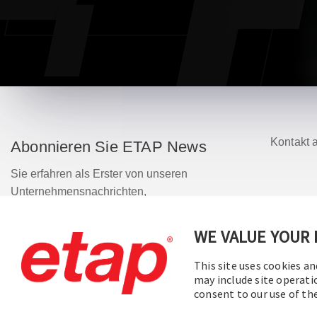
Kontakt 
Abonnieren Sie ETAP News
Sie erfahren als Erster von unseren
Unternehmensnachrichten,
bevorstehenden Webinaren, Software-
Release-Updates, Produktangeboten und
WE VALUE YOUR 
©
mehr.
This site uses cookies an
may include site operati
Abonnieren
consent to our use of t