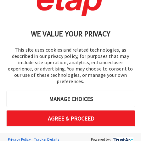
Datenschutzrichtlinie
|
Sitemap
WE VALUE YOUR PRIVACY
This site uses cookies and related technologies, as
described in our privacy policy, for purposes that may
include site operation, analytics, enhanced user
experience, or advertising. You may choose to consent to
© 2016–2026 Operation Technology, Inc.
our use of these technologies, or manage your own
preferences.
Alle Rechte vorbehalten.
MANAGE CHOICES
AGREE & PROCEED
Privacy Policy
Tracker Details
Powered by: