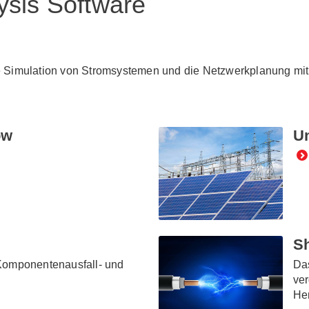
ysis Software
Simulation von Stromsystemen und die Netzwerkplanung mithil
ow
Un
Sh
 Komponentenausfall- und
Das
ver
Her