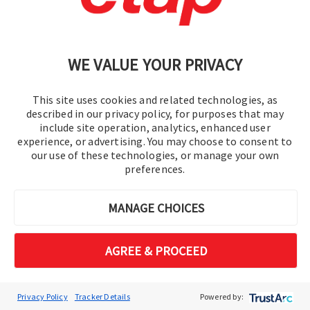
ETAP Multi-Language-Versionen sind in mehreren
Sprachen lokalisiert, einschließlich der
Softwareschnittstelle, Analysemodule,
Benutzerhandbücher und Ausgabeberichte.
WE VALUE YOUR PRIVACY
Englisch, Spanisch, Französisch,
This site uses cookies and related technologies, as
Portugiesisch, Chinesisch, Koreanisch,
described in our privacy policy, for purposes that may
Russisch, Japanisch
****
include site operation, analytics, enhanced user
****
Die japanische Sprachausgabe erfordert eine
experience, or advertising. You may choose to consent to
zusätzliche Gebühr.
our use of these technologies, or manage your own
preferences.
MANAGE CHOICES
AGREE & PROCEED
Privacy Policy
Tracker Details
Powered by: