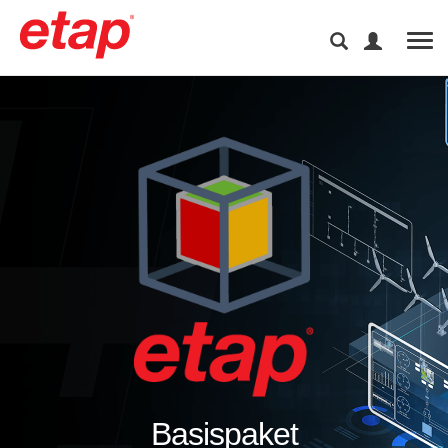
Tog
Basispaket