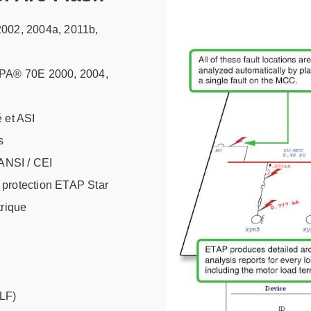
2002, 2004a, 2011b,
NFPA® 70E 2000, 2004,
 et ASI
s
 ANSI / CEI
e protection ETAP Star
trique
CLF)