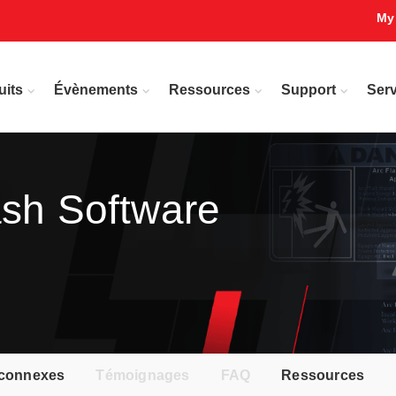
My
uits
Évènements
Ressources
Support
Serv
ash Software
 connexes
Témoignages
FAQ
Ressources