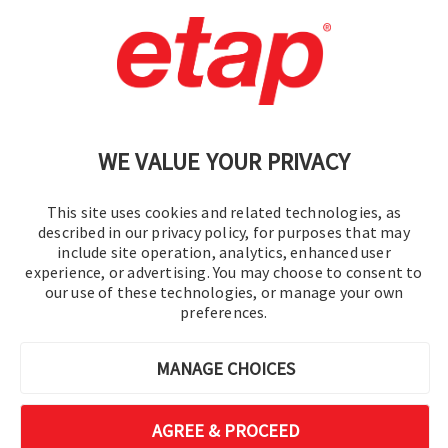
Contactez-nous.
|
Conditions d'utilisation
|
Politique de confidentialité
|
Plan du site
WE VALUE YOUR PRIVACY
This site uses cookies and related technologies, as
described in our privacy policy, for purposes that may
include site operation, analytics, enhanced user
experience, or advertising. You may choose to consent to
©2016-2026 Operation Technology, Inc.
our use of these technologies, or manage your own
preferences.
Tous droits réservés.
MANAGE CHOICES
AGREE & PROCEED