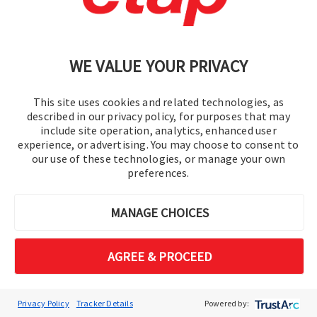
d’activité. Grâce à l’évolution de l’informatique, c’est
également devenu une valeur ajoutée en matière de
plans et de schémas électriques. En témoigne Patrick
WE VALUE YOUR PRIVACY
Joessel, dessinateur projeteur indépendant, qui nous
explique ce qu’a changé le module Automatique
This site uses cookies and related technologies, as
Diagram Génération (ADG) de SEE Electrical Expert
described in our privacy policy, for purposes that may
include site operation, analytics, enhanced user
dans son quotidien et sa manière de répondre aux
experience, or advertising. You may choose to consent to
besoins de ses clients.”
our use of these technologies, or manage your own
preferences.
-
Chrysalide
MANAGE CHOICES
“Pour produire et distribuer à grande échelle, le secteur
AGREE & PROCEED
de l’agroalimentaire s’appuie sur des machines
performantes. Invisibles par le grand public, ces
Privacy Policy
Tracker Details
Powered by:
équipements à la pointe de la technologie permettent de