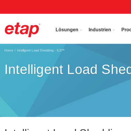
Lösungen
Industrien
Pro
Home
Intelligent Load Shedding - ILS™
Intelligent Load She