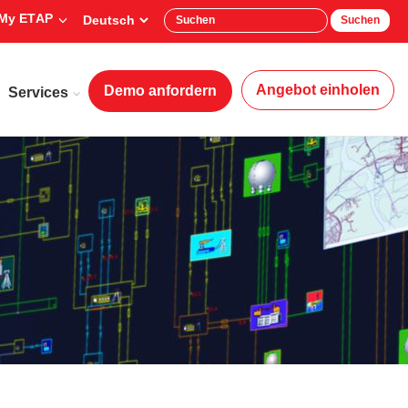
My ETAP
Suchen
Angebot einholen
Demo anfordern
Services
Firma