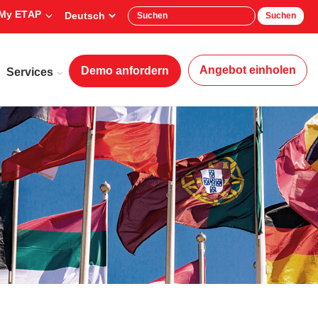
My ETAP
Suchen
Angebot einholen
Demo anfordern
Services
Firma