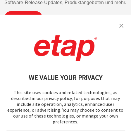
Software-Release-Updates, Produktangeboten und mehr.
Abonnieren
Kontakt aufnehmen.
|
Nutzungsbedingungen
|
Datenschutzrichtlinie
|
Sitemap
WE VALUE YOUR PRIVACY
This site uses cookies and related technologies, as
described in our privacy policy, for purposes that may
include site operation, analytics, enhanced user
experience, or advertising. You may choose to consent to
© 2016–2026 Operation Technology, Inc.
our use of these technologies, or manage your own
preferences.
Alle Rechte vorbehalten.