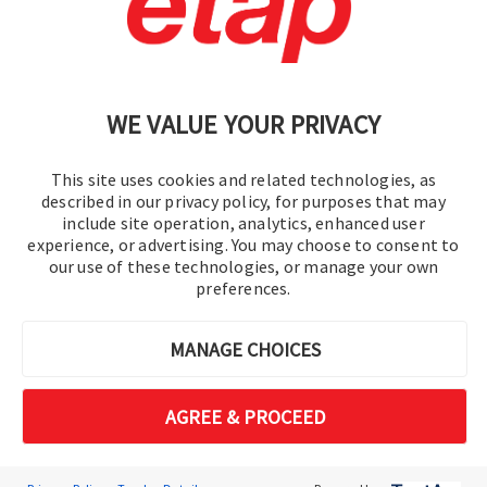
política de privacidad
|
Mapa del sitio
WE VALUE YOUR PRIVACY
This site uses cookies and related technologies, as
described in our privacy policy, for purposes that may
include site operation, analytics, enhanced user
experience, or advertising. You may choose to consent to
© 2016-2026 Operation Technology, Inc.
our use of these technologies, or manage your own
preferences.
Todos los derechos reservados.
MANAGE CHOICES
AGREE & PROCEED