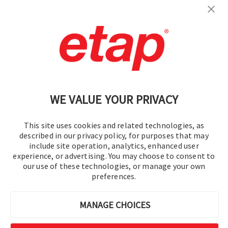
Contáctenos
|
Condiciones de uso
|
política de privacidad
|
Mapa del sitio
WE VALUE YOUR PRIVACY
This site uses cookies and related technologies, as
described in our privacy policy, for purposes that may
include site operation, analytics, enhanced user
experience, or advertising. You may choose to consent to
© 2016-2026 Operation Technology, Inc.
our use of these technologies, or manage your own
preferences.
Todos los derechos reservados.
MANAGE CHOICES