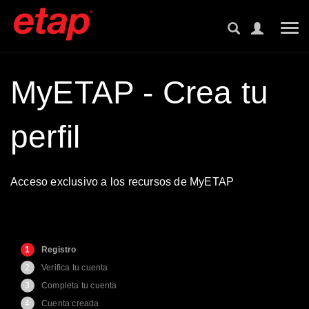
Tog
MyETAP - Crea tu
perfil
Acceso exclusivo a los recursos de MyETAP
1
Registro
2
Verifica tu cuenta
3
Completa tu cuenta
4
Cuenta creada