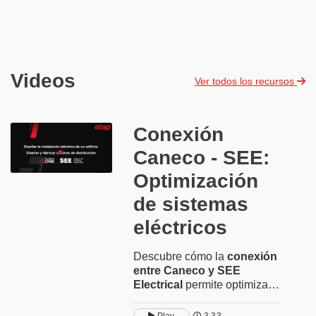
Videos
Ver todos los recursos
Conexión
Caneco - SEE:
Optimización
de sistemas
eléctricos
Descubre cómo la
conexión
entre Caneco y SEE
Electrical
permite optimizar
el diseño, el cálculo y la
documentación de
sistemas
Play