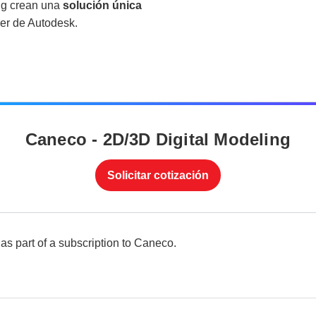
ng crean una
s
olución única
der de Autodesk.
Caneco - 2D/3D Digital Modeling
Solicitar cotización
 as part of a subscription to Caneco.