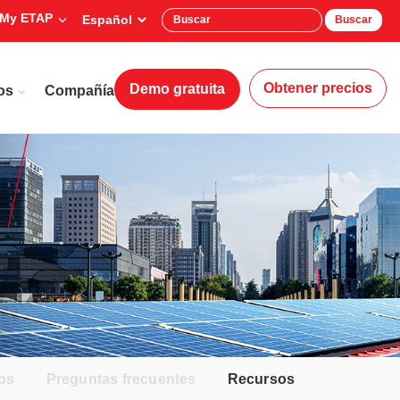
My ETAP
Buscar
Obtener precios
Demo gratuita
os
Compañía
os
Preguntas frecuentes
Recursos