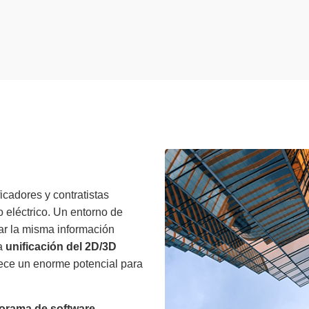
icadores y contratistas
o eléctrico.
Un entorno de
sar la misma información
la
unificación del
2D/3D
ece un enorme potencial para
orama de software