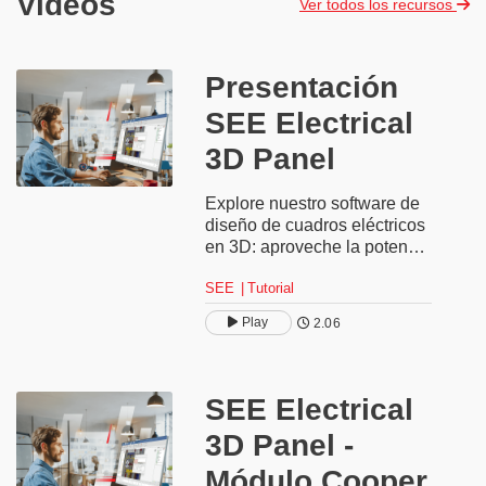
Videos
Ver todos los recursos
Presentación
SEE Electrical
3D Panel
Explore nuestro software de
diseño de cuadros eléctricos
en 3D: aproveche la potencia
del 3D mediante una interfaz
SEE
Tutorial
profesional e intuitiva,
automatice el montaje y
Play
2.06
ensamblaje de armarios
eléctricos y reduzca los
costes de diseño, fabricación
y puesta en marcha.
SEE Electrical
3D Panel -
Módulo Cooper