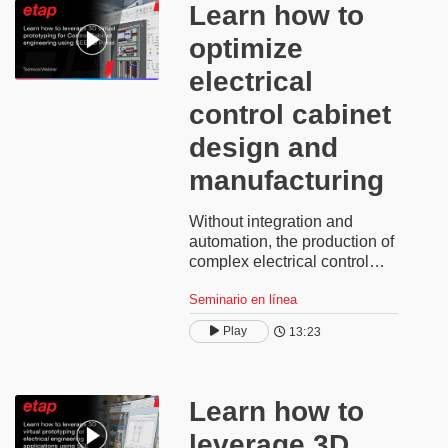
Learn how to
optimize
electrical
control cabinet
design and
manufacturing
Without integration and
automation, the production of
complex electrical control
systems for modern
Seminario en línea
machinery can suffer from
delays due to errors. Learn
Play
13:23
how ETAP SEE 3D Panel for
manufacturing overcomes
complexity by providing a
fully integrated, real-time
Learn how to
engineering and production
leverage 3D
platform for electrical