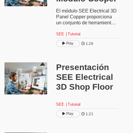
El módulo SEE Electrical 3D
Panel Copper proporciona
un conjunto de herramientas
no solo para diseñar
SEE
Tutorial
eficientemente barras de
cobre, sino que también
Play
1.26
permite simular su
integración en el cuadro de
distribución y producir todos
los datos necesarios para la
Presentación
fabricación.
SEE Electrical
3D Shop Floor
SEE
Tutorial
Play
1.21