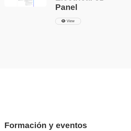
3D digital twin of the
Panel
electrical switchboard. They
also benefit from the
production machine
View
integration provided by 3D
Panel Manufacturing, which
automatically takes the vast
data from the model directly
into CNC, drilling and wire
cutting.
Formación y eventos