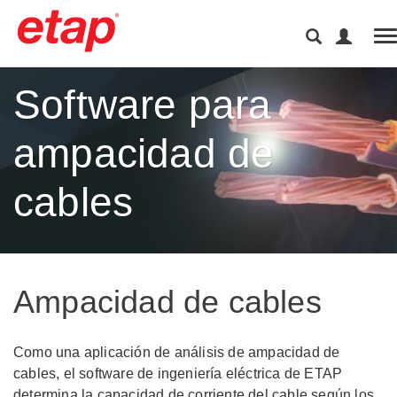
T
Software para
ampacidad de
cables
Ampacidad de cables
Como una aplicación de análisis de ampacidad de
cables, el software de ingeniería eléctrica de ETAP
determina la capacidad de corriente del cable según los