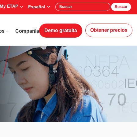
My ETAP
Buscar
Obtener precios
Demo gratuita
os
Compañía