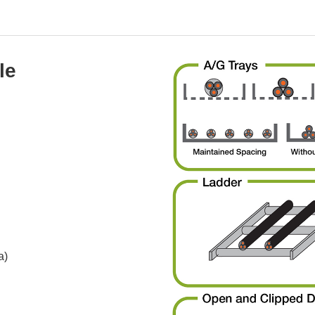
le
a)