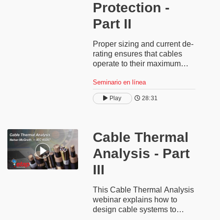
Protection -
Part II
Proper sizing and current de-
rating ensures that cables
operate to their maximum
potential while providing
Seminario en línea
secure and reliable
operation. This webinar
Play
28:31
covers cable sizing, current
carrying capacity and
electrical shock protection
based on IEC and British
Cable Thermal
standards.
Analysis - Part
III
This Cable Thermal Analysis
webinar explains how to
design cable systems to
operate to their maximum