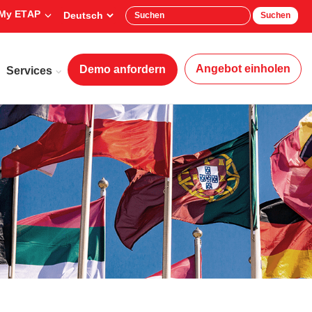
My ETAP
Suchen
Angebot einholen
Demo anfordern
Services
Firma