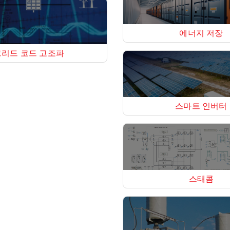
에너지 저장
그리드 코드 고조파
스마트 인버터
스태콤