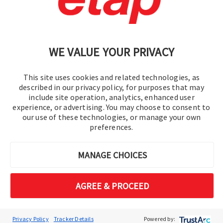
문의
|
이용 약관
|
개인정보처리방침
|
사이트맵
WE VALUE YOUR PRIVACY
This site uses cookies and related technologies, as
described in our privacy policy, for purposes that may
include site operation, analytics, enhanced user
experience, or advertising. You may choose to consent to
© 2016-2026 오퍼레이션 테크놀로지, Inc.
our use of these technologies, or manage your own
preferences.
판권 소유.
MANAGE CHOICES
AGREE & PROCEED
Privacy Policy
Tracker Details
Powered by: