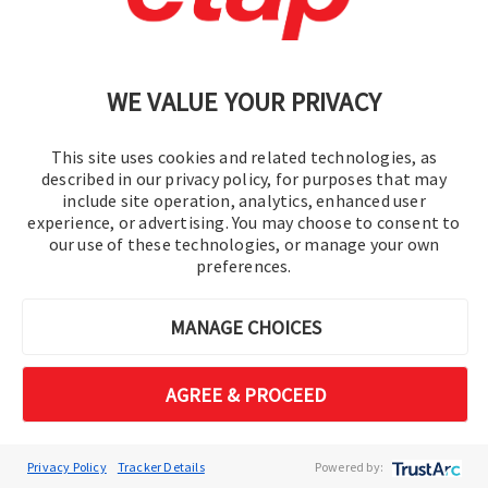
대규모 네트워크를 축소하고 집계합니
다.
송전 열 한계
WE VALUE YOUR PRIVACY
Studies thermal limits across entire
transmission path (IEEE
This site uses cookies and related technologies, as
738/605/C57.91 & FERC Order 881).​
described in our privacy policy, for purposes that may
include site operation, analytics, enhanced user
experience, or advertising. You may choose to consent to
our use of these technologies, or manage your own
preferences.
MANAGE CHOICES
AGREE & PROCEED
Privacy Policy
Tracker Details
Powered by: