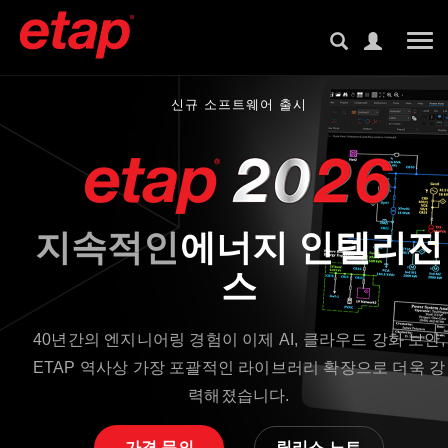
Tog
신규 소프트웨어 출시
지속적인
에너지 인텔리전
스
40년간의 엔지니어링 경험이 이제 AI, 클라우드 강화 보안,
ETAP 역사상 가장 포괄적인 라이브러리 확장으로 더욱 강
력해졌습니다.
가격 문의
릴리스 노트