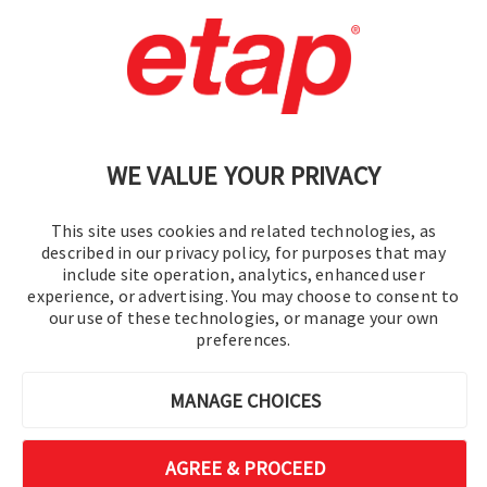
문의
|
이용 약관
|
개인정보처리방침
|
사이트맵
WE VALUE YOUR PRIVACY
This site uses cookies and related technologies, as
described in our privacy policy, for purposes that may
include site operation, analytics, enhanced user
experience, or advertising. You may choose to consent to
© 2016-2026 오퍼레이션 테크놀로지, Inc.
our use of these technologies, or manage your own
preferences.
판권 소유.
MANAGE CHOICES
AGREE & PROCEED