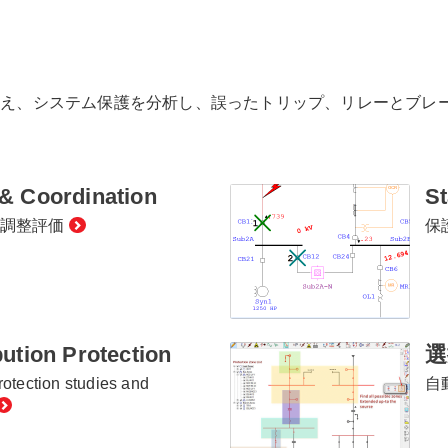
能を備え、システム保護を分析し、誤ったトリップ、リレーとブ
& Coordination
St
び調整評価
保
ution Protection
選
otection studies and
自