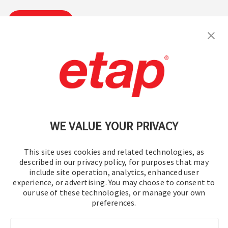
購読
お問い合わせください。
|
利用規約
|
プライバシーポリシー
|
サイトマップ
WE VALUE YOUR PRIVACY
This site uses cookies and related technologies, as
described in our privacy policy, for purposes that may
include site operation, analytics, enhanced user
experience, or advertising. You may choose to consent to
© 2016-2026 オペレーションテクノロジー株式会社
our use of these technologies, or manage your own
preferences.
All rights reserved.