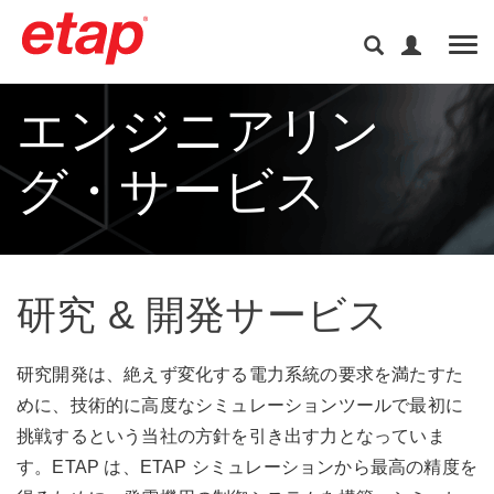
Tog
エンジニアリン
グ・サービス
研究 & 開発サービス
研究開発は、絶えず変化する電力系統の要求を満たすた
めに、技術的に高度なシミュレーションツールで最初に
挑戦するという当社の方針を引き出す力となっていま
す。ETAP は、ETAP シミュレーションから最高の精度を