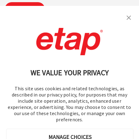
購読
お問い合わせください。
|
利用規約
|
プライバシーポリシー
|
サイトマップ
WE VALUE YOUR PRIVACY
This site uses cookies and related technologies, as
described in our privacy policy, for purposes that may
include site operation, analytics, enhanced user
experience, or advertising. You may choose to consent to
© 2016-2026 オペレーションテクノロジー株式会社
our use of these technologies, or manage your own
preferences.
All rights reserved.
MANAGE CHOICES