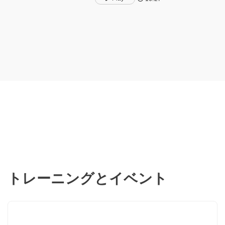
understanding of the
complexities and bottlenecks
in a traditional manufacturing
workflow, and how
Weidmueller has applied
new strategies that work with
software solutions such as
SEE Electrical to improve
efficiency at various phases.
The demonstration includes
the data engineering
connection with ETAP SEE
Electrical, SEE Electrical
Expert, and SEE 3D Panel ,
and how these tools are used
by customers to greatly
improve wire processing and
panel building.
トレーニングとイベント