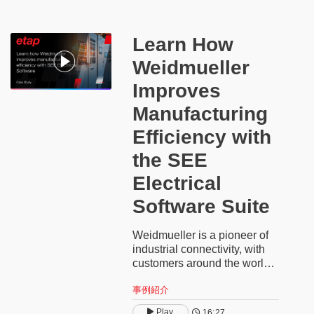
machines.
Learn How
Weidmueller
Improves
Manufacturing
Efficiency with
the SEE
Electrical
Software Suite
Weidmueller is a pioneer of
industrial connectivity, with
customers around the world
involved in building electrical
事例紹介
control cabinets. In this case
study, you’ll gain a better
Play
16:27