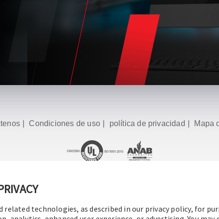
tenos
|
Condiciones de uso
|
política de privacidad
|
Mapa d
16-2026 Operation Technology, Inc.
Todos los derechos reserv
PRIVACY
d related technologies, as described in our privacy policy, for pu
on, analytics, enhanced user experience, or advertising. You may