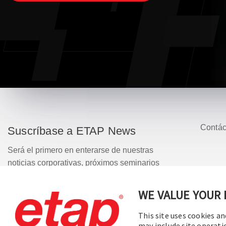
Contác
Suscríbase a ETAP News
Será el primero en enterarse de nuestras
noticias corporativas, próximos seminarios
web, actualizaciones de versiones de
software, promociones de productos y
© 20
WE VALUE YOUR 
mucho más.
This site uses cookies an
may include site operati
Suscribirse