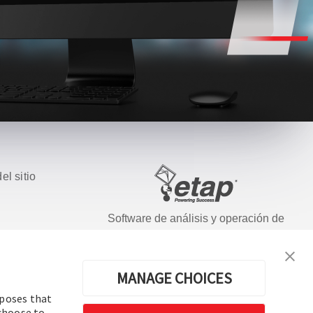
el sitio
Software de análisis y operación de
sistemas de energía eléctrica
ados.
MANAGE CHOICES
rposes that
 choose to