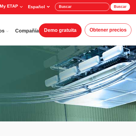
My ETAP
Buscar
Obtener precios
Demo gratuita
os
Compañía