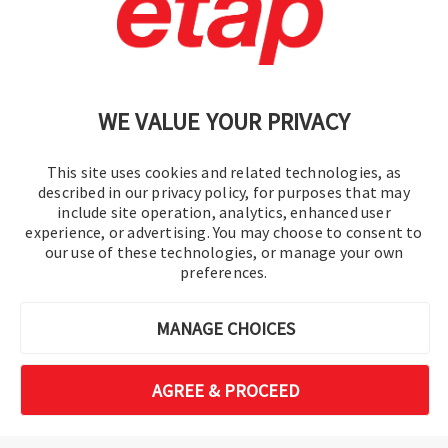
política de privacidad
|
Mapa del sitio
WE VALUE YOUR PRIVACY
This site uses cookies and related technologies, as
described in our privacy policy, for purposes that may
include site operation, analytics, enhanced user
experience, or advertising. You may choose to consent to
© 2016-2026 Operation Technology, Inc.
our use of these technologies, or manage your own
preferences.
Todos los derechos reservados.
MANAGE CHOICES
AGREE & PROCEED