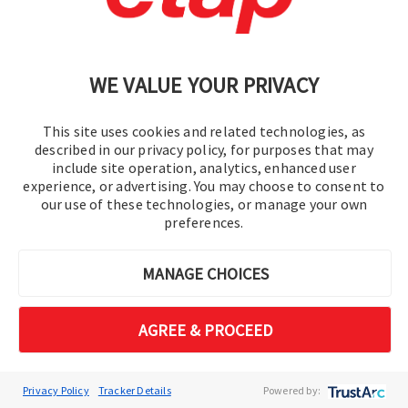
대규모 네트워크를 축소하고 집계합니
다.
송전 열 한계
WE VALUE YOUR PRIVACY
Studies thermal limits across entire
transmission path (IEEE
This site uses cookies and related technologies, as
738/605/C57.91 & FERC Order 881).​
described in our privacy policy, for purposes that may
include site operation, analytics, enhanced user
experience, or advertising. You may choose to consent to
our use of these technologies, or manage your own
preferences.
MANAGE CHOICES
AGREE & PROCEED
Privacy Policy
Tracker Details
Powered by: