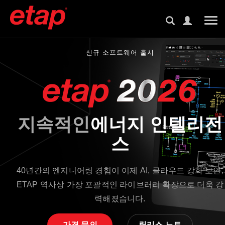
Tog
신규 소프트웨어 출시
지속적인
에너지 인텔리전
스
40년간의 엔지니어링 경험이 이제 AI, 클라우드 강화 보안,
ETAP 역사상 가장 포괄적인 라이브러리 확장으로 더욱 강
력해졌습니다.
가격 문의
릴리스 노트