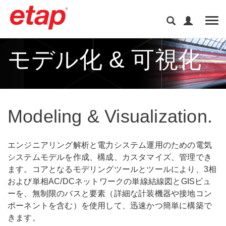
Tog
モデル化 & 可視化
Modeling & Visualization.
エンジニアリング解析と電力システム運用のための電気
システムモデルを作成、構成、カスタマイズ、管理でき
ます。コアとなるモデリングツールとツールにより、3相
および単相AC/DCネットワークの単線結線図とGISビュ
ーを、無制限のバスと要素（詳細な計装機器や接地コン
ポーネントを含む）を使用して、迅速かつ簡単に構築で
きます。