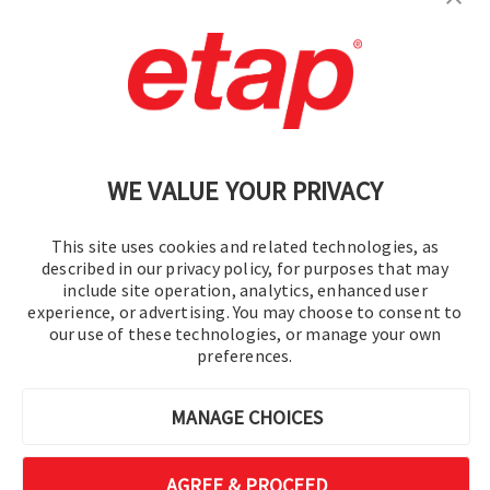
お問い合わせください。
|
利用規約
|
プライバシーポリシー
|
サイトマップ
WE VALUE YOUR PRIVACY
This site uses cookies and related technologies, as
described in our privacy policy, for purposes that may
include site operation, analytics, enhanced user
experience, or advertising. You may choose to consent to
© 2016-2026 オペレーションテクノロジー株式会社
our use of these technologies, or manage your own
preferences.
All rights reserved.
MANAGE CHOICES
AGREE & PROCEED