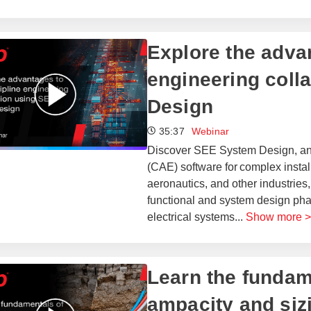
​​Explore the adva
engineering coll
Design​
35:37
Webinar
Discover SEE System Design, an 
(CAE) software for complex install
aeronautics, and other industrie
functional and system design phas
electrical systems
...
Show more >
​​Learn the fundam
ampacity and siz