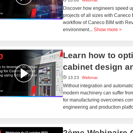
20:08
Webinar
Discover how engineers speed up 
projects of all sizes with Caneco
workflow of Caneco BIM with Rev
environment
...
Show more >
Learn how to opti
cabinet design a
13:23
Webinar
Without integration and automatio
modern machinery can suffer fro
for manufacturing overcomes compl
engineering and production platfo
2ème Webinaire 