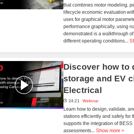
that combines motor modeling, p
lifecycle economic evaluation with
uses for graphical motor paramete
performance graphically, using n
demonstrated is a walkthrough of
different operating conditions
...
S
​​Discover how t
storage and EV 
Electrical​
24:21
Webinar
Learn how to design, validate, a
stations efficiently and safely f
supports the integration of BESS
assessments
...
Show more >