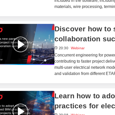
included in the software, includ
materials, wire processing, termin
Discover how to s
collaboration su
20:30
Webinar
Concurrent engineering for power 
contributing to faster project de
multi-user electrical network mode
and validation from different ETA
Learn how to ado
practices for elec