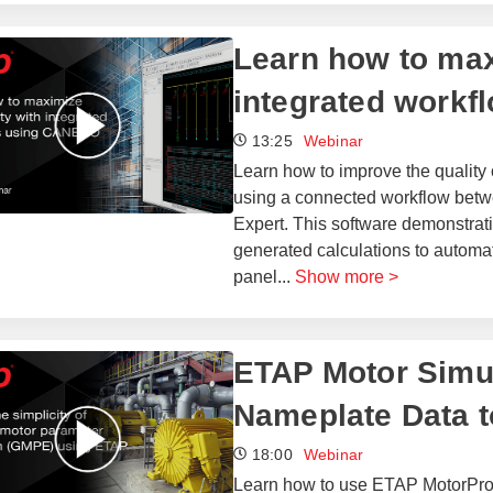
​​Learn how to ma
integrated workf
13:25
Webinar
Learn how to improve the quality 
using a connected workflow betw
Expert. This software demonstratio
generated calculations to automat
panel
...
Show more >
ETAP Motor Simul
Nameplate Data 
18:00
Webinar
Learn how to use ETAP MotorPr