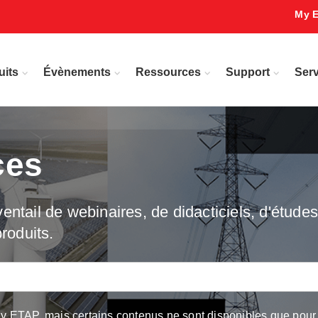
My 
uits
Évènements
Ressources
Support
Serv
ces
ntail de webinaires, de didacticiels, d'études 
roduits.
ETAP, mais certains contenus ne sont disponibles que pour les