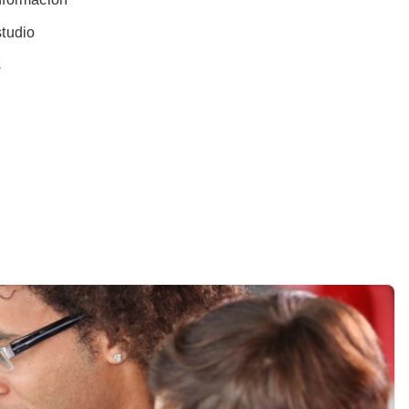
studio
s