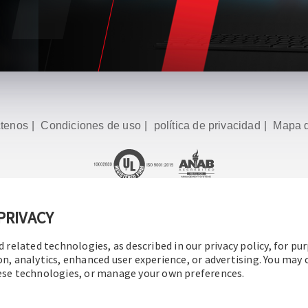
tenos
|
Condiciones de uso
|
política de privacidad
|
Mapa d
PRIVACY
16-2026 Operation Technology, Inc.
Todos los derechos reserv
d related technologies, as described in our privacy policy, for pu
on, analytics, enhanced user experience, or advertising. You may
hese technologies, or manage your own preferences.