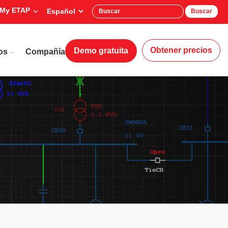
My ETAP
Buscar
Obtener precios
Demo gratuita
os
Compañía