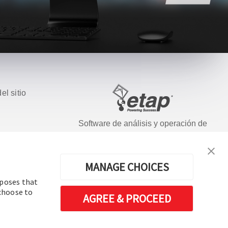
el sitio
Software de análisis y operación de
sistemas de energía eléctrica
ados.
MANAGE CHOICES
rposes that
 choose to
AGREE & PROCEED