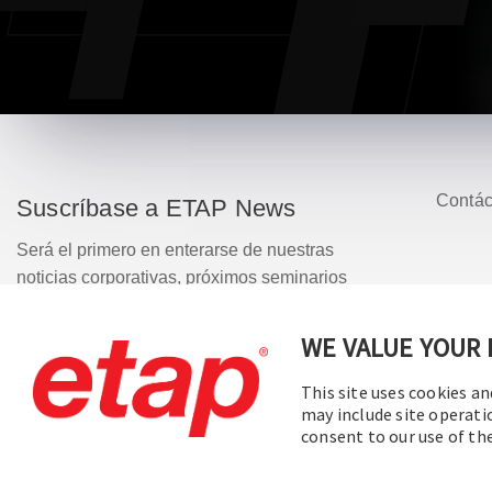
Contác
Suscríbase a ETAP News
Será el primero en enterarse de nuestras
noticias corporativas, próximos seminarios
web, actualizaciones de versiones de
software, promociones de productos y
WE VALUE YOUR 
© 20
mucho más.
This site uses cookies an
may include site operati
Suscribirse
consent to our use of t