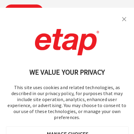
Suscribirse
Contáctenos
|
Condiciones de uso
|
política de privacidad
|
Mapa del sitio
WE VALUE YOUR PRIVACY
This site uses cookies and related technologies, as
described in our privacy policy, for purposes that may
include site operation, analytics, enhanced user
experience, or advertising. You may choose to consent to
© 2016-2026 Operation Technology, Inc.
our use of these technologies, or manage your own
preferences.
Todos los derechos reservados.