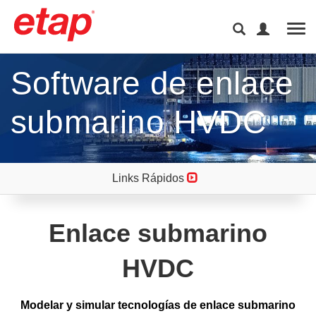
Tog
Software de enlace
submarino HVDC
Links Rápidos
Enlace submarino
HVDC
Modelar y simular tecnologías de enlace submarino