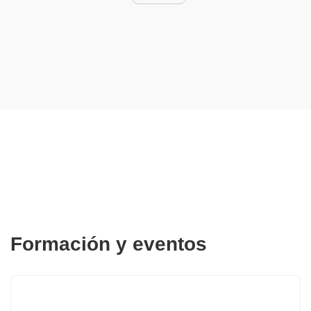
and unbalanced networks:
*Device Duty Evaluation for
multi-phase, single-phase,
AC & DC systems * Run and
evaluate all fault types in one
study * Shunt, series, and
simultaneous faults *
Simulate protective device
responses to fault currents
and configuration changes
Unbalanced Network Short
Circuit Standards: * ANSI
C37.10 for AC systems * IEC
60909 for AC systems * IEC
61660 for DC systems
Formación y eventos