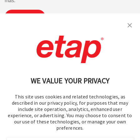
más.
Suscribirse
Contáctenos
|
Condiciones de uso
|
política de privacidad
|
Mapa del sitio
WE VALUE YOUR PRIVACY
This site uses cookies and related technologies, as
described in our privacy policy, for purposes that may
include site operation, analytics, enhanced user
experience, or advertising. You may choose to consent to
© 2016-2026 Operation Technology, Inc.
our use of these technologies, or manage your own
preferences.
Todos los derechos reservados.