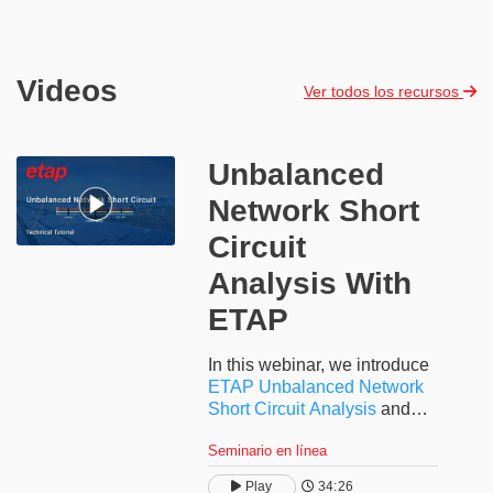
Videos
Ver todos los recursos
Unbalanced
Network Short
Circuit
Analysis With
ETAP
In this webinar, we introduce
ETAP Unbalanced Network
Short Circuit Analysis
and
demonstrate how to evaluate
Seminario en línea
the impact of shunt and
sliding faults on balanced
Play
34:26