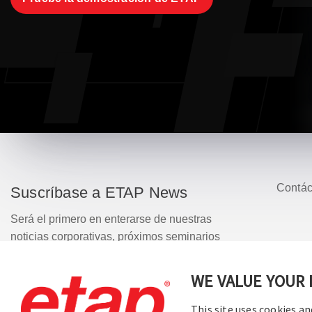
Contác
Suscríbase a ETAP News
Será el primero en enterarse de nuestras
noticias corporativas, próximos seminarios
web, actualizaciones de versiones de
software, promociones de productos y
© 20
WE VALUE YOUR 
mucho más.
This site uses cookies an