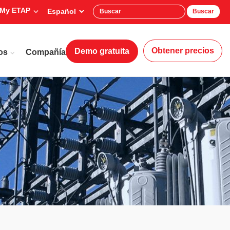
My ETAP
Buscar
Obtener precios
Demo gratuita
os
Compañía