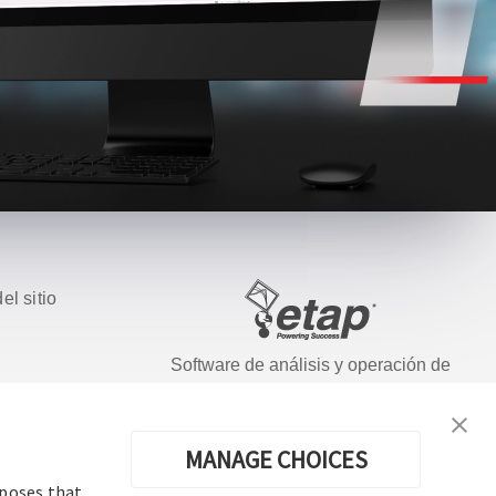
el sitio
Software de análisis y operación de
sistemas de energía eléctrica
ados.
MANAGE CHOICES
rposes that