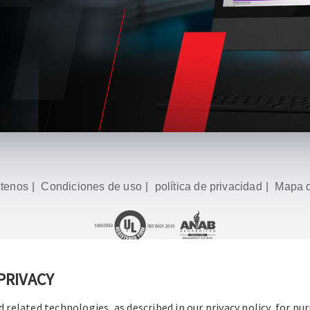
tenos
|
Condiciones de uso
|
política de privacidad
|
Mapa d
16-2026 Operation Technology, Inc.
Todos los derechos reserv
PRIVACY
d related technologies, as described in our privacy policy, for pu