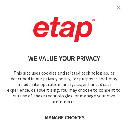
Contáctenos
|
Condiciones de uso
|
política de privacidad
|
Mapa del sitio
WE VALUE YOUR PRIVACY
This site uses cookies and related technologies, as
described in our privacy policy, for purposes that may
include site operation, analytics, enhanced user
experience, or advertising. You may choose to consent to
© 2016-2026 Operation Technology, Inc.
our use of these technologies, or manage your own
preferences.
Todos los derechos reservados.
MANAGE CHOICES