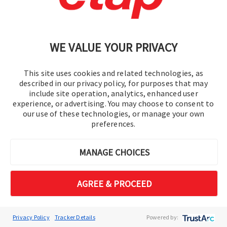
Proporciona un análisis completo de
sistemas BESS y de energías
renovables.
WE VALUE YOUR PRIVACY
This site uses cookies and related technologies, as
described in our privacy policy, for purposes that may
include site operation, analytics, enhanced user
experience, or advertising. You may choose to consent to
our use of these technologies, or manage your own
preferences.
MANAGE CHOICES
AGREE & PROCEED
Ejemplo de caso de
uso: simulación a gran
Privacy Policy
Tracker Details
Powered by: